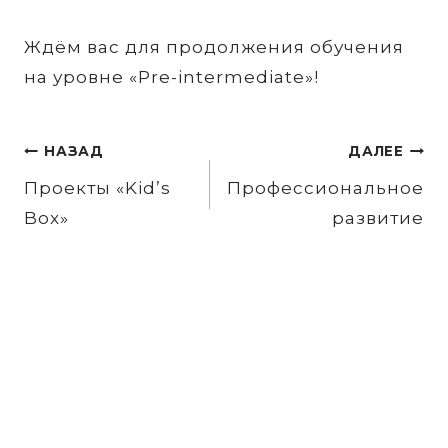
Ждём вас для продолжения обучения
на уровне «Pre-intermediate»!
Навигация
НАЗАД
ДАЛЕЕ
по
Проекты «Kid’s
Профессиональное
Box»
развитие
записям