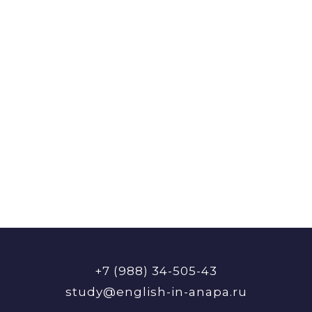
+7 (988) 34-505-43
study@english-in-anapa.ru