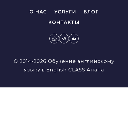
О НАС
УСЛУГИ
БЛОГ
КОНТАКТЫ
© 2014-2026 Обучение английскому
языку в English CLASS Анапа
Сергеева Юлия Алексеевна
Преподаватель языкового центра «English
CLASS Anapa»
1.
Окончила
Анапский
филиал Московского